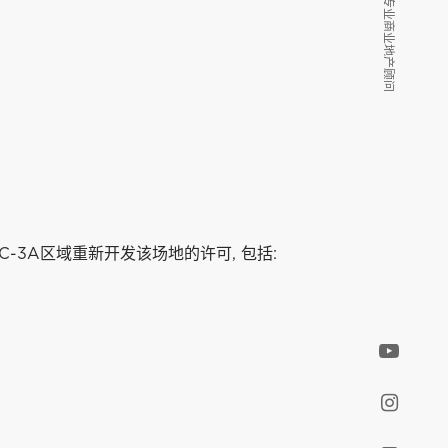
我们是您的专业商业地产顾问
我们是您的专业商业地产顾问
现有C-3A区域重新开发该场地的许可, 包括: