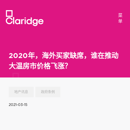
菜
菜
单
单
2020年，海外买家缺席，谁在推动
大温房市价格飞涨？
地产讯息
政府条例
2021-03-15