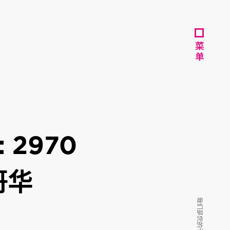
菜
菜
单
单
2970
温哥华