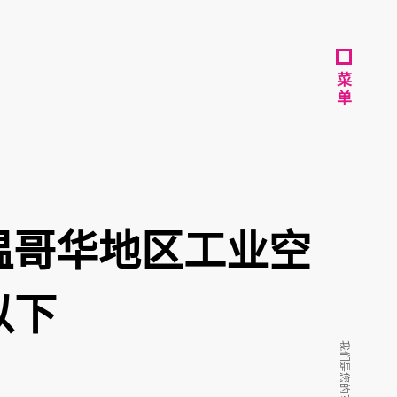
菜
菜
单
单
大温哥华地区工业空
以下