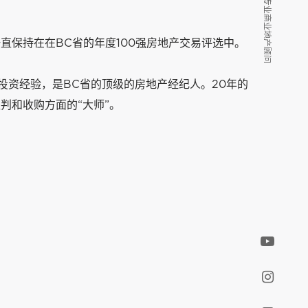
我们是您的专业商业地产顾问
我们是您的专业商业地产顾问
一直保持在在BC省的年度100强房地产交易评选中。
地产投资经验，是BC省的顶级的房地产经纪人。20年的
谈判和收购方面的“大师”。