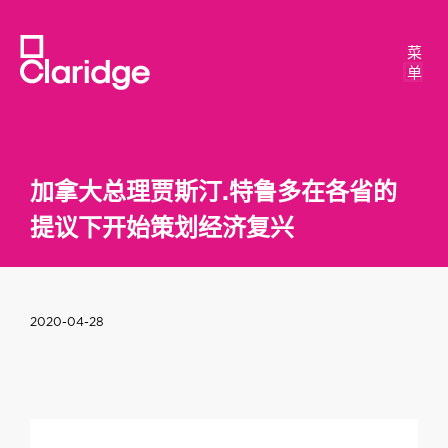
菜
菜
单
单
加拿大总理贾斯汀.特鲁多在各省的
提议下开始策划经济复兴
2020-04-28