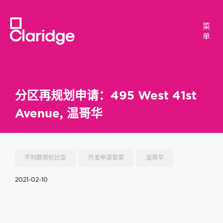
菜
菜
单
单
分区再规划申请：495 West 41st
Avenue, 温哥华
不列颠哥伦比亚
开发申请草案
温哥华
2021-02-10